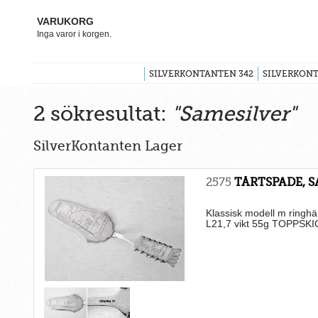
VARUKORG
Inga varor i korgen.
SILVERKONTANTEN 342
SILVERKONT
2 sökresultat:
"Samesilver"
SilverKontanten Lager
2575
TÅRTSPADE, S
Klassisk modell m ringh
L21,7 vikt 55g TOPPSKI