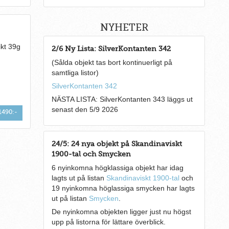
NYHETER
ikt 39g
2/6 Ny Lista: SilverKontanten 342
(Sålda objekt tas bort kontinuerligt på
samtliga listor)
SilverKontanten 342
NÄSTA LISTA: SilverKontanten 343 läggs ut
senast den 5/9 2026
1490:-
24/5: 24 nya objekt på Skandinaviskt
1900-tal och Smycken
6 nyinkomna högklassiga objekt har idag
lagts ut på listan
Skandinaviskt 1900-tal
och
19 nyinkomna höglassiga smycken har lagts
ut på listan
Smycken
.
De nyinkomna objekten ligger just nu högst
upp på listorna för lättare överblick.