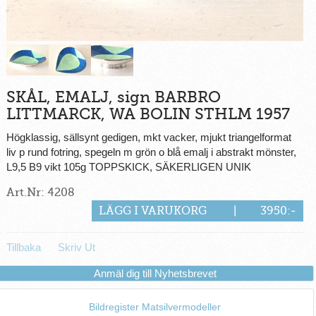
SKÅL, EMALJ, sign BARBRO
LITTMARCK, WA BOLIN STHLM 1957
Högklassig, sällsynt gedigen, mkt vacker, mjukt triangelformat
liv p rund fotring, spegeln m grön o blå emalj i abstrakt mönster,
L9,5 B9 vikt 105g TOPPSKICK, SÄKERLIGEN UNIK
Art.Nr: 4208
LÄGG I VARUKORG
|
3950:-
Tillbaka
Skriv Ut
Anmäl dig till Nyhetsbrevet
Bildregister Matsilvermodeller