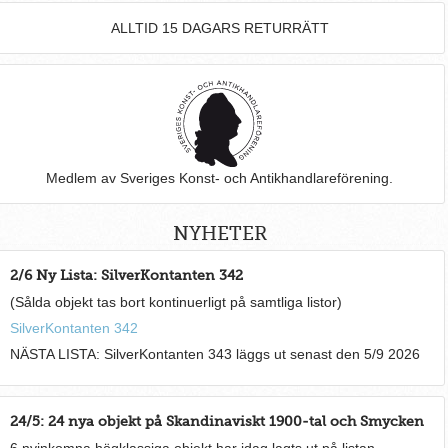
ALLTID 15 DAGARS RETURRÄTT
Medlem av Sveriges Konst- och Antikhandlareförening.
NYHETER
2/6 Ny Lista: SilverKontanten 342
(Sålda objekt tas bort kontinuerligt på samtliga listor)
SilverKontanten 342
NÄSTA LISTA: SilverKontanten 343 läggs ut senast den 5/9 2026
24/5: 24 nya objekt på Skandinaviskt 1900-tal och Smycken
6 nyinkomna högklassiga objekt har idag lagts ut på listan