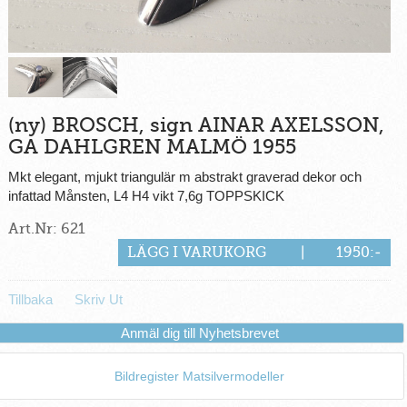
(ny) BROSCH, sign AINAR AXELSSON,
GA DAHLGREN MALMÖ 1955
Mkt elegant, mjukt triangulär m abstrakt graverad dekor och
infattad Månsten, L4 H4 vikt 7,6g TOPPSKICK
Art.Nr: 621
LÄGG I VARUKORG
|
1950:-
Tillbaka
Skriv Ut
Anmäl dig till Nyhetsbrevet
Bildregister Matsilvermodeller